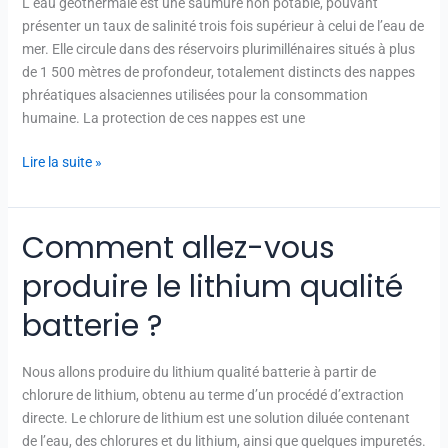
L’eau géothermale est une saumure non potable, pouvant
un
présenter un taux de salinité trois fois supérieur à celui de l’eau de
risque
mer. Elle circule dans des réservoirs plurimillénaires situés à plus
pour
de 1 500 mètres de profondeur, totalement distincts des nappes
l’eau
phréatiques alsaciennes utilisées pour la consommation
et
humaine. La protection de ces nappes est une
les
nappes
Lire la suite »
phréatiques
?
Comment allez-vous
Comment
allez-
produire le lithium qualité
vous
produire
batterie ?
le
lithium
Nous allons produire du lithium qualité batterie à partir de
qualité
chlorure de lithium, obtenu au terme d’un procédé d’extraction
batterie ?
directe. Le chlorure de lithium est une solution diluée contenant
de l’eau, des chlorures et du lithium, ainsi que quelques impuretés.