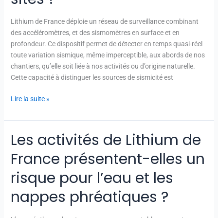
elle
la
Lithium de France déploie un réseau de surveillance combinant
sismicité
des accéléromètres, et des sismomètres en surface et en
autour
profondeur. Ce dispositif permet de détecter en temps quasi-réel
de
toute variation sismique, même imperceptible, aux abords de nos
ses
chantiers, qu’elle soit liée à nos activités ou d’origine naturelle.
sites
Cette capacité à distinguer les sources de sismicité est
?
Lire la suite »
Les activités de Lithium de
Les
activités
France présentent-elles un
de
Lithium
risque pour l’eau et les
de
nappes phréatiques ?
France
présentent-
elles