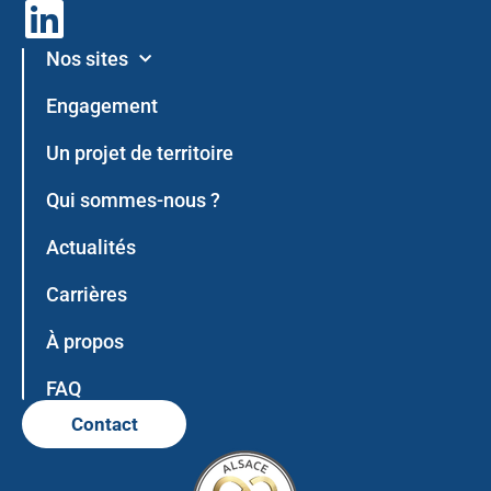
L
i
Nos sites
n
Engagement
k
Un projet de territoire
e
Qui sommes-nous ?
d
Actualités
i
Carrières
n
À propos
FAQ
Contact