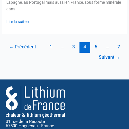
Espagne, au Portugal mais aussi en France, sous forme minérale
dans
Lire la suite »
←
Précédent
1
…
3
4
5
…
7
Suivant
→
31 rue de la Redoute
67500 Haguenau - France