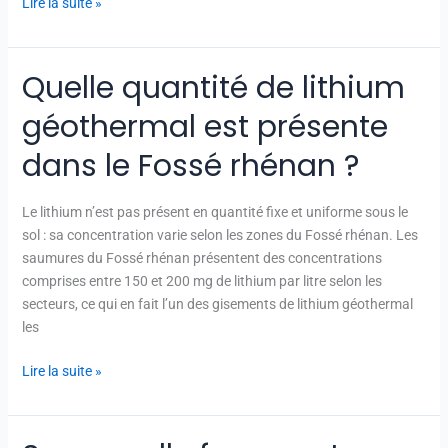
Lire la suite »
Quelle quantité de lithium
Quelle
quantité
géothermal est présente
de
lithium
dans le Fossé rhénan ?
géothermal
est
Le lithium n’est pas présent en quantité fixe et uniforme sous le
présente
sol : sa concentration varie selon les zones du Fossé rhénan. Les
dans
saumures du Fossé rhénan présentent des concentrations
le
comprises entre 150 et 200 mg de lithium par litre selon les
Fossé
secteurs, ce qui en fait l’un des gisements de lithium géothermal
rhénan
les
?
Lire la suite »
Sous