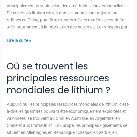
aujourd’hui
principalement produit selon deux méthodes conventionnelles :
?
Deux tiers du lithium extrait dans le monde sont aujourd’hui
raffinés en Chine, pour être transformés en matière secondaire
utile, notamment, à la fabrication des batteries. Le transport par
Lire la suite »
Où se trouvent les
Où
se
principales ressources
trouvent
les
mondiales de lithium ?
principales
ressources
Aujourd’hui les principales ressources mondiales de lithium, c’est-
mondiales
à-dire les quantités pouvant être économiquement exploitées et
de
valorisées, se trouvent au Chili, en Australie, en Argentine, en
lithium ?
Chine et aux Etats-Unis*. En Europe, les principaux gisements se
situent en Allemagne, en République Tchèque, en Serbie, en