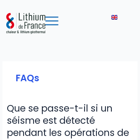
Aller
au
contenu
FAQs
Que se passe-t-il si un
Que
se
séisme est détecté
passe-
t-
pendant les opérations de
il