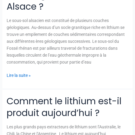
on
Alsace ?
du
lithium
Le sous-sol alsacien est constitué de plusieurs couches
géothermal
géologiques. Au-dessus d’un socle granitique riche en lithium se
en
trouve un empilement de couches sédimentaires correspondant
Alsace
aux différentes ères géologiques successives. Le sous-sol du
?
Fossé rhénan est par ailleurs traversé de fracturations dans
lesquelles circulent de l’eau géothermale impropre à la
consommation, qui provient pour partie d’eau
Lire la suite »
Comment le lithium est-il
Comment
le
produit aujourd’hui ?
lithium
est-
il
Les plus grands pays extracteurs de lithium sont l’Australie, le
produit
Chili, la Chine et l’Argentine. Le lithium est aujourd’hui