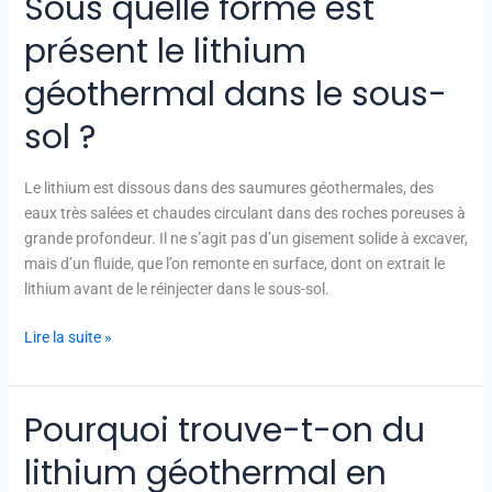
Sous quelle forme est
quelle
présent le lithium
forme
est
géothermal dans le sous-
présent
sol ?
le
lithium
géothermal
Le lithium est dissous dans des saumures géothermales, des
dans
eaux très salées et chaudes circulant dans des roches poreuses à
le
grande profondeur. Il ne s’agit pas d’un gisement solide à excaver,
sous-
mais d’un fluide, que l’on remonte en surface, dont on extrait le
sol
lithium avant de le réinjecter dans le sous-sol.
?
Lire la suite »
Pourquoi trouve-t-on du
Pourquoi
trouve-
lithium géothermal en
t-