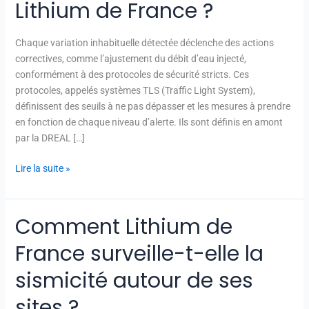
Lithium de France ?
si
un
séisme
Chaque variation inhabituelle détectée déclenche des actions
est
correctives, comme l’ajustement du débit d’eau injecté,
détecté
conformément à des protocoles de sécurité stricts. Ces
pendant
protocoles, appelés systèmes TLS (Traffic Light System),
les
définissent des seuils à ne pas dépasser et les mesures à prendre
opérations
en fonction de chaque niveau d’alerte. Ils sont définis en amont
de
par la DREAL […]
Lithium
de
Lire la suite »
France
?
Comment Lithium de
Comment
Lithium
France surveille-t-elle la
de
France
sismicité autour de ses
surveille-
sites ?
t-