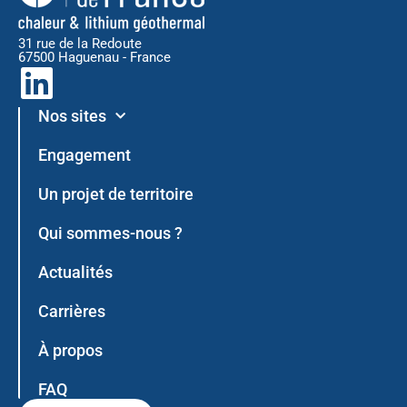
31 rue de la Redoute
67500 Haguenau - France
L
i
Nos sites
n
Engagement
k
Un projet de territoire
e
Qui sommes-nous ?
d
Actualités
i
Carrières
n
À propos
FAQ