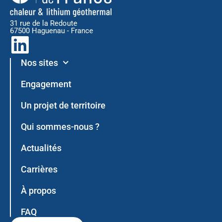
31 rue de la Redoute
67500 Haguenau - France
L
i
Nos sites
n
Engagement
k
Un projet de territoire
e
Qui sommes-nous ?
d
Actualités
i
Carrières
n
À propos
FAQ