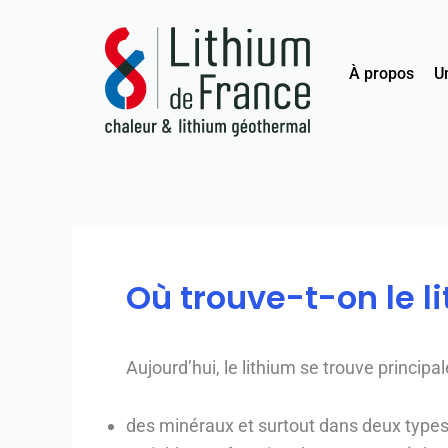
Aller
au
contenu
À propos
Un
Où trouve-t-on le l
Aujourd’hui, le lithium se trouve princip
des minéraux et surtout dans deux types 