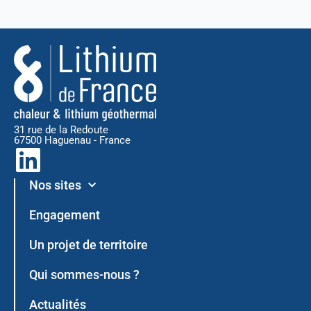
31 rue de la Redoute
67500 Haguenau - France
L
i
Nos sites
n
Engagement
k
Un projet de territoire
e
Qui sommes-nous ?
d
Actualités