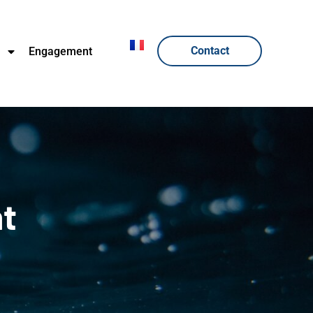
Contact
n
Engagement
nt
n