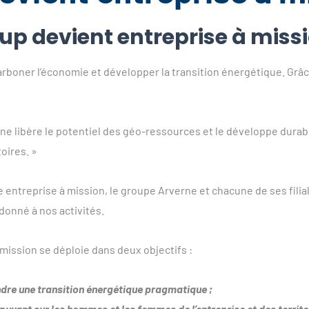
oup devient entreprise à miss
boner l’économie et développer la transition énergétique. Grâce 
erne libère le potentiel des géo-ressources et le développe dur
oires. »
 entreprise à mission, le groupe Arverne et chacune de ses filia
 donné à nos activités.
ission se déploie dans deux objectifs :
ndre une transition énergétique pragmatique ;
puyant sur les hommes et les femmes de l’entreprise et des territo